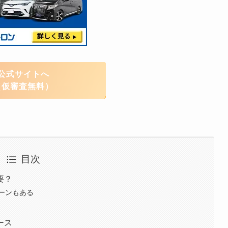
公式サイトへ
（仮審査無料）
目次
要？
ーンもある
ース