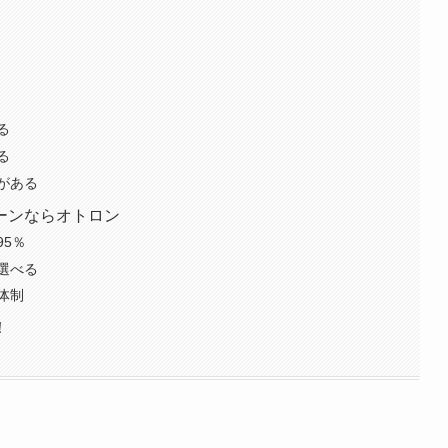
る
る
がある
ーンならオトロン
5％
選べる
体制
！