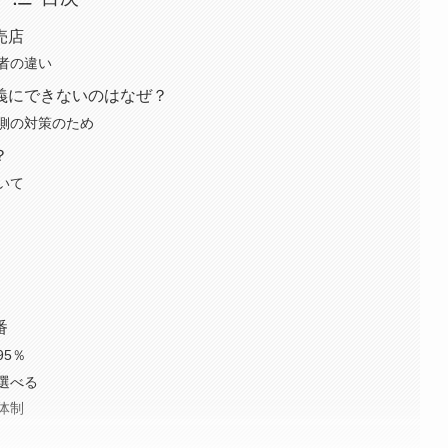
売店
者の違い
義にできないのはなぜ？
側の対策のため
？
いて
番
5％
選べる
体制