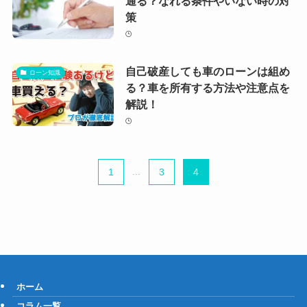
通る？なれる条件やいない時の対
策
自己破産しても車のローンは組め
ローン知識
る？車を所有する方法や注意点を
解説！
1
...
3
4
ホーム
コラム一覧