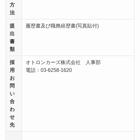
方
法
提
履歴書及び職務経歴書(写真貼付)
出
書
類
採
オトロンカーズ株式会社 人事部
用
電話：03-6258-1620
お
問
い
合
わ
せ
先