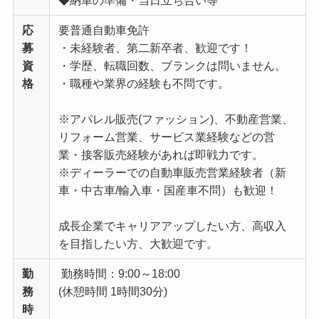
◆納車の準備・当日立ち合い等
応
要普通自動車免許
募
・未経験者、第二新卒者、歓迎です！
資
・学歴、転職回数、ブランクは問いません。
格
・職種や業界の経験も不問です。
※アパレル販売(ファッション)、不動産営業、
リフォーム営業、サービス業経験などの営
業・接客販売経験があれば即戦力です。
※ディーラーでの自動車販売営業経験者（新
車・中古車/輸入車・国産車不問）も歓迎！
成長企業でキャリアアップしたい方、高収入
を目指したい方、大歓迎です。
勤
勤務時間：9:00～18:00
務
(休憩時間 1時間30分)
時