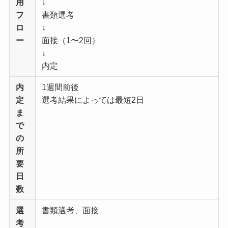
用
↓
フ
書類選考
ロ
↓
ー
面接（1〜2回）
↓
内定
内
1週間前後
定
選考結果によっては最短2日
ま
で
の
所
要
日
数
選
書類選考、面接
考